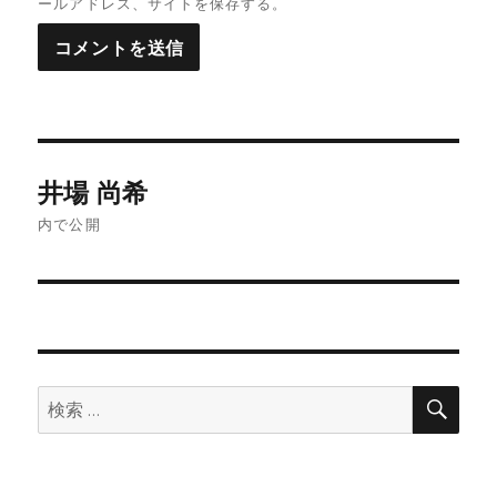
ールアドレス、サイトを保存する。
投
井場 尚希
稿
ナ
内で公開
ビ
ゲ
ー
シ
ョ
検
索:
ン
検
索