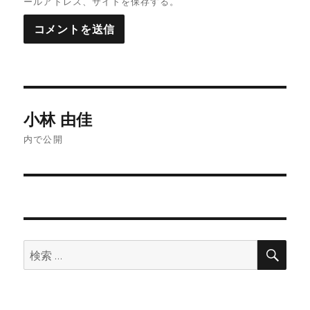
ールアドレス、サイトを保存する。
投
小林 由佳
稿
ナ
内で公開
ビ
ゲ
ー
シ
ョ
検
索:
ン
検
索