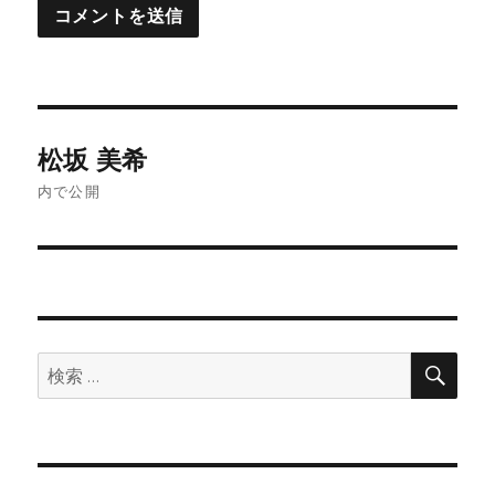
投
松坂 美希
稿
ナ
内で公開
ビ
ゲ
ー
シ
ョ
検
索:
ン
検
索