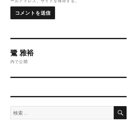
ールアドレス、サイトを保存する。
投
鷺 雅裕
稿
ナ
内で公開
ビ
ゲ
ー
シ
ョ
検
索:
ン
検
索